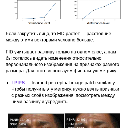
НАШИ КУРСЫ
ВАКАНСИИ
КОНТАКТЫ
Если закрутить лицо, то FID растёт — расстояние
между этими векторами условно больше.
FID учитывает разницу только на одном слое, а нам
Партнёрам
Прессе
бы хотелось видеть изменения относительно
первоначального изображения на признаках разного
tech@avito.ru
pr@avito.ru
размера. Для этого используем финальную метрику:
LPIPS
— learned perceptual image patch similarity.
Telegram
Habr
Чтобы получить эту метрику, нужно взять признаки
с разных слоёв изображения, посмотреть между
YouTube
VK
ними разницу и усреднить.
GitHub
Общество с ограниченной ответственностью «Авито Тех»