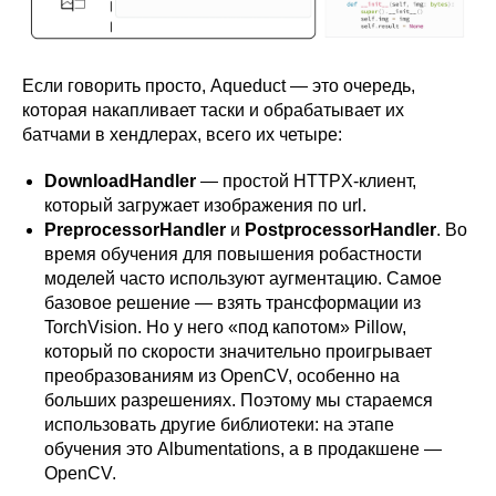
Если говорить просто, Aqueduct — это очередь,
которая накапливает таски и обрабатывает их
батчами в хендлерах, всего их четыре:
DownloadHandler
— простой HTTPX-клиент,
который загружает изображения по url.
PreprocessorHandler
и
PostprocessorHandler
. Во
время обучения для повышения робастности
моделей часто используют аугментацию. Самое
базовое решение — взять трансформации из
TorchVision. Но у него «под капотом» Pillow,
который по скорости значительно проигрывает
преобразованиям из OpenCV, особенно на
больших разрешениях. Поэтому мы стараемся
использовать другие библиотеки: на этапе
обучения это Albumentations, а в продакшене —
OpenCV.