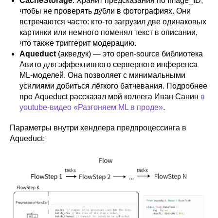
CacheStorage
. Хранит предсказания по Image_ID,
чтобы не проверять дубли в фотографиях. Они
встречаются часто: кто-то загрузил две одинаковых
картинки или немного поменял текст в описании,
что также триггерит модерацию.
Aqueduct
(акведук) — это open-source библиотека
Авито для эффективного серверного инференса
ML-моделей. Она позволяет с минимальными
усилиями добиться лёгкого батчевания. Подробнее
про Aqueduct рассказал мой коллега Иван Санин
в
youtube-видео «Разгоняем ML в проде»
.
Параметры внутри хендлера предпроцессинга в
Aqueduct: