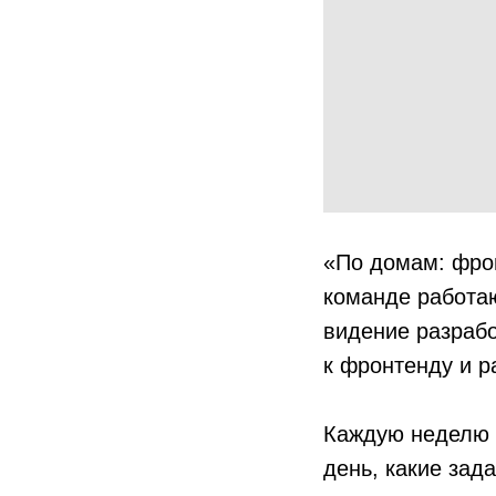
«По домам: фро
команде работаю
видение разраб
к фронтенду и р
Каждую неделю 
день, какие зад