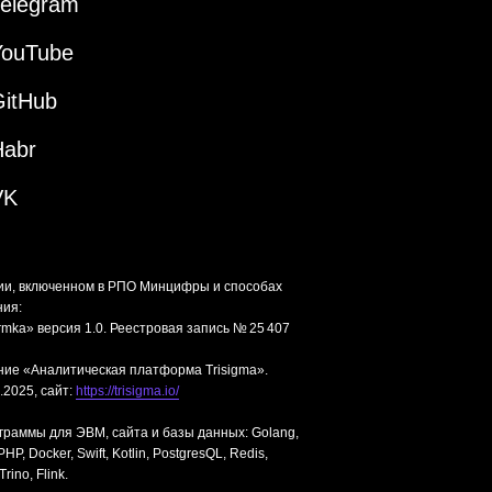
Telegram
YouTube
GitHub
Habr
VK
ии, включенном в РПО Минцифры и способах
ния:
mka» версия 1.0. Реестровая запись № 25 407
ние «Аналитическая платформа Trisigma».
.2025, сайт:
https://trisigma.io/
граммы для ЭВМ, сайта и базы данных: Golang,
P, Docker, Swift, Kotlin, PostgresQL, Redis,
rino, Flink.