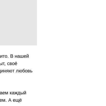
ито. В нашей
ыт, своё
диняют любовь
лаем каждый
уем. А ещё