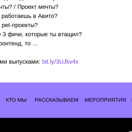
чты? / Проект мечты?
 работаешь в Авито?
ь pet-проекты?
 3 фичи, которые ты втащил?
ронтенд, то …
еми выпусками:
bit.ly/3UJkv4x
КТО МЫ
РАССКАЗЫВАЕМ
МЕРОПРИЯТИЯ