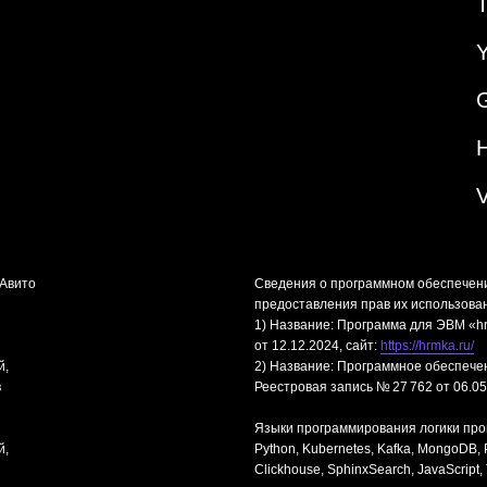
«Авито
Сведения о программном обеспечен
предоставления прав их использова
1) Название: Программа для ЭВМ «hr
от 12.12.2024, сайт:
https://hrmka.ru/
й,
2) Название: Программное обеспече
в
Реестровая запись № 27 762 от 06.05
Языки программирования логики про
й,
Python, Kubernetes, Kafka, MongoDB, PH
Clickhouse, SphinxSearch, JavaScript, T