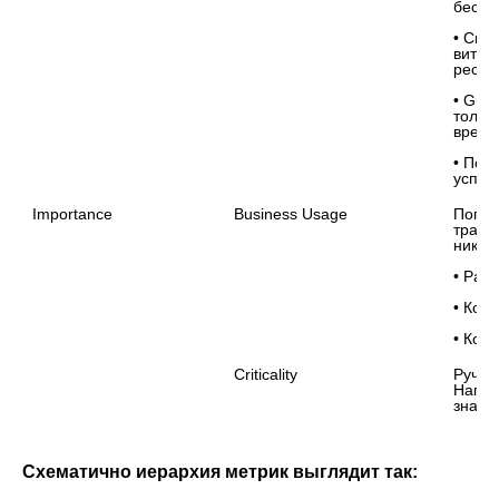
беспо
• Crit
витри
ресурс
• Gua
тольк
време
• Пос
успеш
Importance
Business Usage

Попул
трати
ником
• Раз
• Коли
Criticality
Ручно
Напри
значи
Схематично иерархия метрик выглядит так: