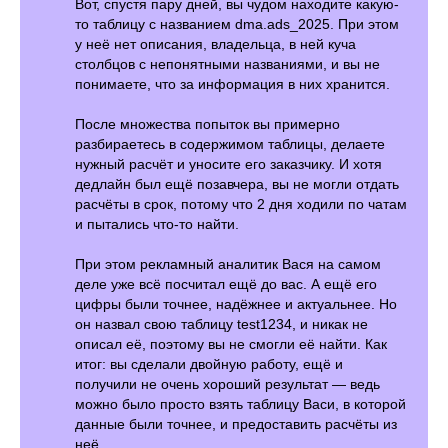
Вот, спустя пару дней, вы чудом находите какую-
то таблицу с названием dma.ads_2025. При этом
у неё нет описания, владельца, в ней куча
столбцов с непонятными названиями, и вы не
понимаете, что за информация в них хранится.
После множества попыток вы примерно
разбираетесь в содержимом таблицы, делаете
нужный расчёт и уносите его заказчику. И хотя
дедлайн был ещё позавчера, вы не могли отдать
расчёты в срок, потому что 2 дня ходили по чатам
и пытались что-то найти.
При этом рекламный аналитик Вася на самом
деле уже всё посчитал ещё до вас. А ещё его
цифры были точнее, надёжнее и актуальнее. Но
он назвал свою таблицу test1234, и никак не
описал её, поэтому вы не смогли её найти. Как
итог: вы сделали двойную работу, ещё и
получили не очень хороший результат — ведь
можно было просто взять таблицу Васи, в которой
данные были точнее, и предоставить расчёты из
неё.