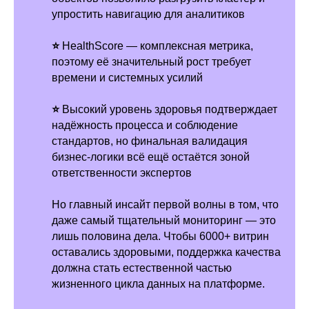
РАССКАЗЫВАЕМ
упростить навигацию для аналитиков
МЕРОПРИЯТИЯ
⭐
HealthScore — комплексная метрика,
НАШИ КУРСЫ
поэтому её значительный рост требует
времени и системных усилий
ВАКАНСИИ
КОНТАКТЫ
⭐
Высокий уровень здоровья подтверждает
надёжность процесса и соблюдение
стандартов, но финальная валидация
бизнес-логики всё ещё остаётся зоной
ответственности экспертов
Партнёрам
Прессе
tech@avito.ru
pr@avito.ru
Но главный инсайт первой волны в том, что
даже самый тщательный мониторинг — это
лишь половина дела. Чтобы 6000+ витрин
Telegram
Habr
оставались здоровыми, поддержка качества
должна стать естественной частью
YouTube
VK
жизненного цикла данных на платформе.
GitHub