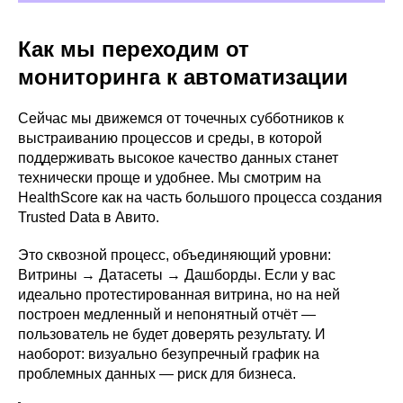
Как мы переходим от
Общество с ограниченной ответственностью «Авито Тех»
(ООО «Авито Тех»)
мониторинга к автоматизации
ИНН: 9 710 089 440, ОКВЭД: 62.01 (основной)
Коды видов деятельности в области информационных
технологий, осуществляемых организацией, в соответствии
Сейчас мы движемся от точечных субботников к
с перечнем видов деятельности в области информационных
выстраиванию процессов и среды, в которой
технологий: 1.01, 2.01
поддерживать высокое качество данных станет
Адрес: 125 196, г. Москва, вн. тер. г. Муниципальный округ
Тверской, ул Лесная, д. 7, этаж 5, ком. 1−39
технически проще и удобнее. Мы смотрим на
HealthScore как на часть большого процесса создания
Компания ООО «Авито Тех» проектирует, разрабатывает,
обновляет, модифицирует и исправляет программы для ЭВМ
Trusted Data в Авито.
и базы данных, а также предоставляет свои продуктовые
решения и услуги по их сопровождению клиентам.
Это сквозной процесс, объединяющий уровни:
Витрины → Датасеты → Дашборды. Если у вас
Сведения о программном обеспечении, включенном в РПО
идеально протестированная витрина, но на ней
Минцифры и способах предоставления прав
построен медленный и непонятный отчёт —
их использования:
1) Название: Программа для ЭВМ «hrmka» версия 1.0.
пользователь не будет доверять результату. И
Реестровая запись № 25 407 от 12.12.2024, сайт:
наоборот: визуально безупречный график на
https://hrmka.ru/
2) Название: Программное обеспечение «Аналитическая
проблемных данных — риск для бизнеса.
платформа Trisigma». Реестровая запись № 27 762
от 06.05.2025, сайт:
https://trisigma.io/