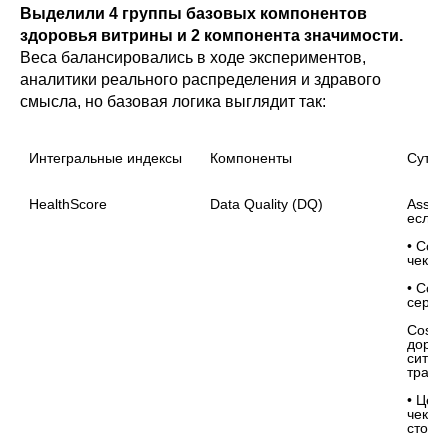
Выделили 4 группы базовых компонентов
здоровья витрины и 2 компонента значимости.
Веса балансировались в ходе экспериментов,
аналитики реального распределения и здравого
смысла, но базовая логика выглядит так:
Интегральные индексы

Компоненты
Суть, 
HealthScore
Data Quality (DQ)

Assur
если т
• Cove
чекер
• Cont
серьёз
Cost o
дорож
ситуац
тратя
• Цена
чекер