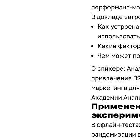
перформанс-мар
В докладе зат
Как устроена
использовать
Какие фактор
Чем может по
О спикере: Ана
привлечения B
маркетинга для
Академии Анали
Применен
эксперим
В офлайн-теста
рандомизации в