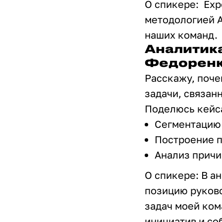
О спикере: Exp
методологией 
наших команд.
Аналитика
Федоренк
Расскажу, поче
задачи, связан
Поделюсь кейса
Сегментацию 
Построение п
Анализ причи
О спикере: В а
позицию руково
задач моей ком
инициатив и со