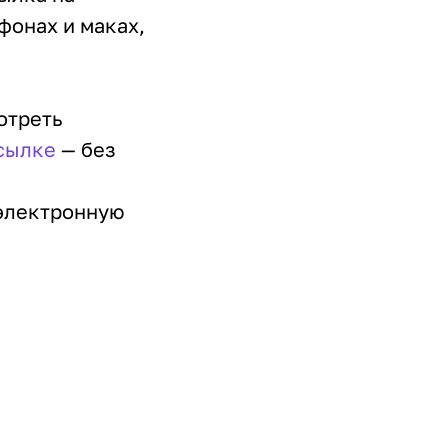
фонах и маках,
отреть
сылке
— без
 электронную