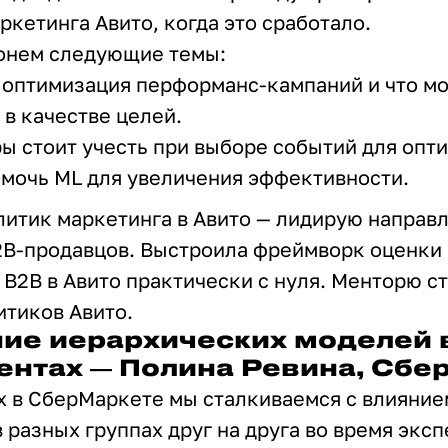
кетинга Авито, когда это сработало.
ронем следующие темы:
 оптимизация перформанс-кампаний и что м
 в качестве целей.
ы стоит учесть при выборе событий для опт
мочь ML для увеличения эффективности.
литик маркетинга в Авито — лидирую направ
2B-продавцов. Выстроила фреймворк оценки
 B2B в Авито практически с нуля. Менторю с
тиков Авито.
ие иерархических моделей 
ентах — Полина Ревина, Сбе
х в СберМаркете мы сталкиваемся с влияние
 разных группах друг на друга во время экс