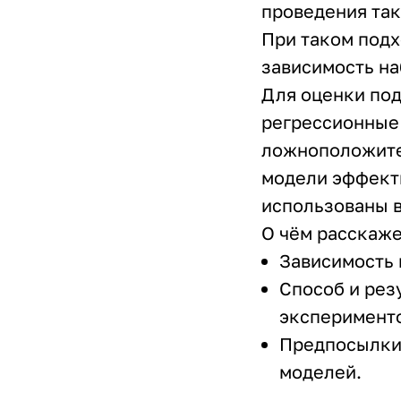
проведения так
При таком подх
зависимость н
Для оценки по
регрессионные
ложноположите
модели эффект
использованы в
О чём расскаж
Зависимость 
Способ и рез
эксперименто
Предпосылки,
моделей.