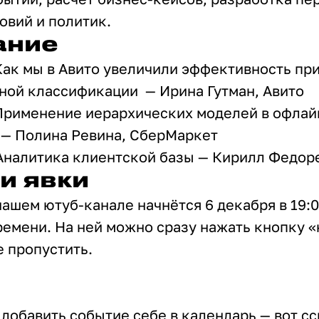
овий и политик.
ание
] Как мы в Авито увеличили эффективность пр
ной классификации — Ирина Гутман, Авито
] Применение иерархических моделей в офлай
 — Полина Ревина, СберМаркет
] Аналитика клиентской базы — Кирилл Федор
и явки
нашем ютуб-канале начнётся 6 декабря в 19:0
емени. На ней можно сразу нажать кнопку «
е пропустить.
добавить событие себе в календарь — вот сс