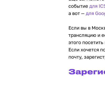
событие
для IC
а вот —
для Goo
Если вы в Моск
трансляцию и е
этого посетить
Если хочется п
почту, зарегис
Зареги