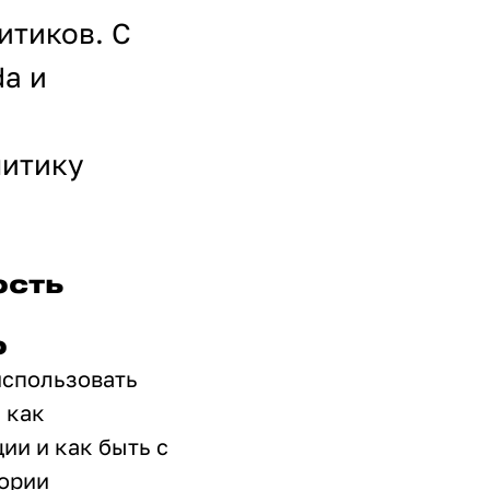
итиков. С
a и
литику
ость
о
использовать
 как
ии и как быть с
ории