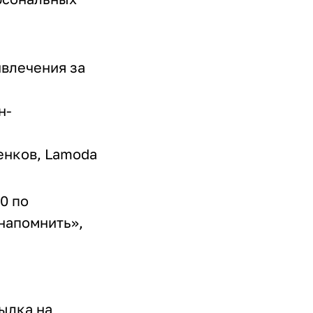
ивлечения за
н-
енков, Lamoda
0 по
напомнить»,
ылка на