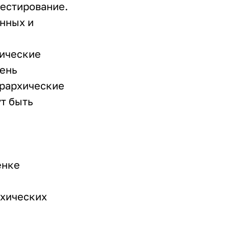
тестирование.
анных и
хические
вень
ерархические
т быть
енке
рхических