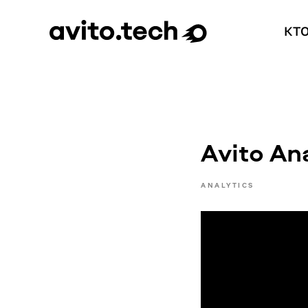
КТ
Avito An
ANALYTICS