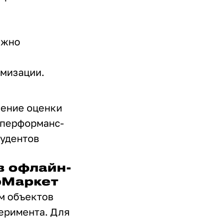
ожно
имизации.
ление оценки
 перформанс-
тудентов
в офлайн-
рМаркет
м объектов
перимента. Для