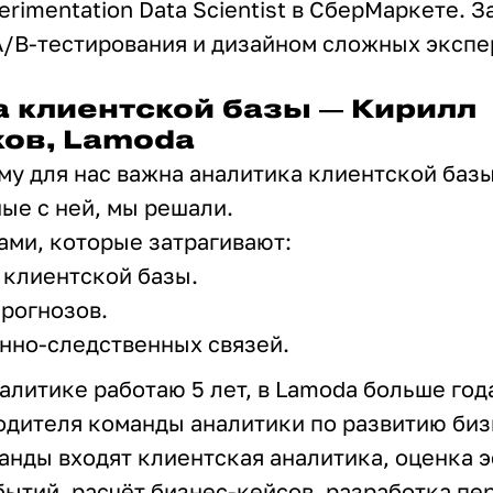
erimentation Data Scientist в СберМаркете. 
A/B-тестирования и дизайном сложных экспе
 клиентской базы — Кирилл
ов, Lamoda
му для нас важна аналитика клиентской базы
ные с ней, мы решали.
ми, которые затрагивают:
клиентской базы.
рогнозов.
нно-следственных связей.
налитике работаю 5 лет, в Lamoda больше го
дителя команды аналитики по развитию бизн
анды входят клиентская аналитика, оценка 
бытий, расчёт бизнес-кейсов, разработка п