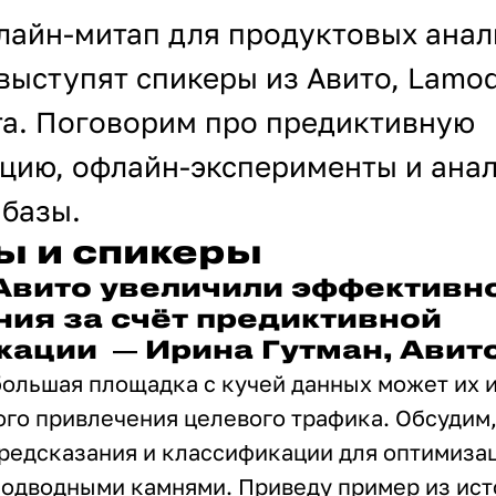
лайн-митап для продуктовых анал
выступят спикеры из Авито, Lamod
а. Поговорим про предиктивную
цию, офлайн-эксперименты и ана
 базы.
ы и спикеры
 Авито увеличили эффективн
ния за счёт предиктивной
кации — Ирина Гутман, Авит
большая площадка с кучей данных может их 
го привлечения целевого трафика. Обсудим,
редсказания и классификации для оптимизац
одводными камнями. Приведу пример из ист