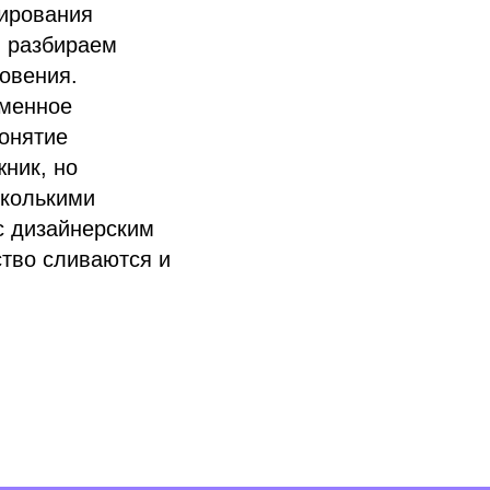
тирования
, разбираем
новения.
еменное
понятие
ник, но
сколькими
с дизайнерским
ство сливаются и