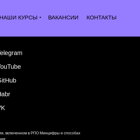
НАШИ КУРСЫ
ВАКАНСИИ
КОНТАКТЫ
Telegram
YouTube
GitHub
Habr
VK
ии, включенном в РПО Минцифры и способах
ния: