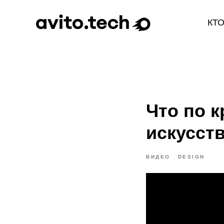
КТ
Что по 
искусст
ВИДЕО
DESIGN