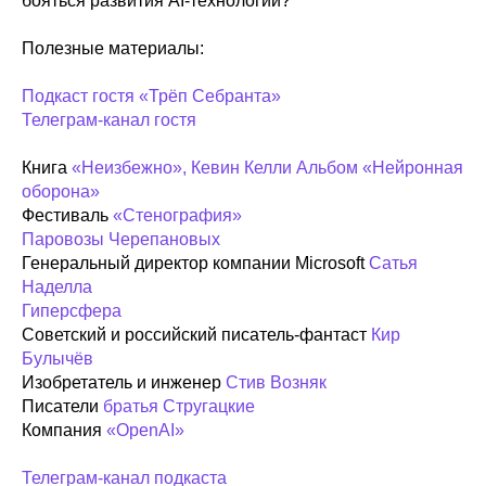
бояться развития AI-технологий?
Полезные материалы:
Подкаст гостя «Трёп Себранта»
Телеграм-канал гостя
Книга
«Неизбежно», Кевин Келли Альбом «Нейронная
оборона»
Фестиваль
«Стенография»
Паровозы Черепановых
Генеральный директор компании Microsoft
Сатья
Наделла
Гиперсфера
Советский и российский писатель-фантаст
Кир
Булычёв
Изобретатель и инженер
Стив Возняк
Писатели
братья Стругацкие
Компания
«OpenAI»
Телеграм-канал подкаста