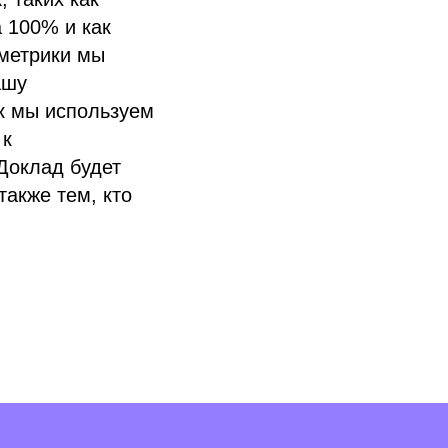
а 100% и как
-метрики мы
ашу
ак мы используем
 к
Доклад будет
также тем, кто