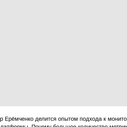
ор Ерёмченко делится опытом подхода к монит
латформы. Почему большое количество метрик,