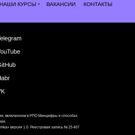
НАШИ КУРСЫ
ВАКАНСИИ
КОНТАКТЫ
Telegram
YouTube
GitHub
Habr
VK
ии, включенном в РПО Минцифры и способах
ния:
mka» версия 1.0. Реестровая запись № 25 407