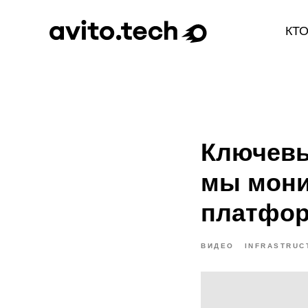
КТ
Ключевы
мы мони
платфор
ВИДЕО
INFRASTRUC