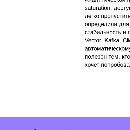
saturation, дост
легко пропустит
определили для 
стабильность и 
Vector, Kafka, C
автоматическому
полезен тем, кт
хочет попробова