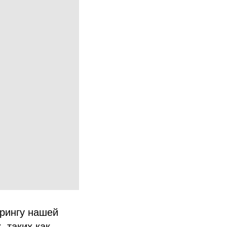
орингу нашей
 таких как