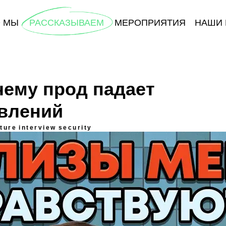
О МЫ
РАССКАЗЫВАЕМ
МЕРОПРИЯТИЯ
НАШИ 
чему прод падает
влений
cture
interview
security