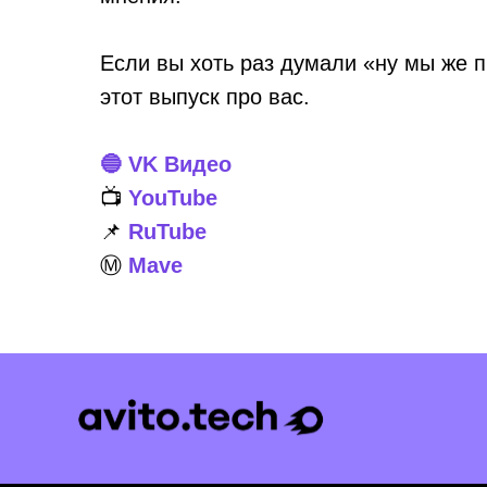
Если вы хоть раз думали «ну мы же п
этот выпуск про вас.
🔵 VK Видео
📺
YouTube
📌
RuTube
Ⓜ️
Mave