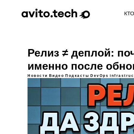
КТ
Релиз ≠ деплой: по
именно после обно
Новости
Видео
Подкасты
DevOps
infrastru