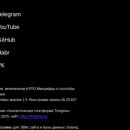
Telegram
YouTube
GitHub
Habr
VK
ии, включенном в РПО Минцифры и способах
ния:
mka» версия 1.0. Реестровая запись № 25 407
ние «Аналитическая платформа Trisigma».
.2025, сайт:
https://trisigma.io/
граммы для ЭВМ, сайта и базы данных: Golang,