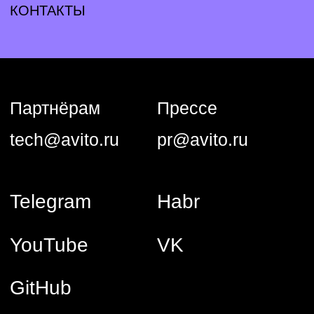
GitHub
Общество с ограниченной ответственностью «Авито Тех»
(ООО «Авито Тех»)
ИНН: 9 710 089 440, ОКВЭД: 62.01 (основной)
Коды видов деятельности в области информационных
технологий, осуществляемых организацией, в соответствии
с перечнем видов деятельности в области информационных
технологий: 1.01, 2.01
Адрес: 125 196, г. Москва, вн. тер. г. Муниципальный округ
Тверской, ул Лесная, д. 7, этаж 5, ком. 1−39
Компания ООО «Авито Тех» проектирует, разрабатывает,
обновляет, модифицирует и исправляет программы для ЭВМ
и базы данных, а также предоставляет свои продуктовые
решения и услуги по их сопровождению клиентам.
Сведения о программном обеспечении, включенном в РПО
Минцифры и способах предоставления прав
их использования:
1) Название: Программа для ЭВМ «hrmka» версия 1.0.
Реестровая запись № 25 407 от 12.12.2024, сайт:
https://hrmka.ru/