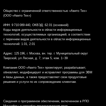
2) Название: Программное обеспечение «Аналитическая
платформа Trisigma». Реестровая запись № 27 762
от 06.05.2025, сайт:
https://trisigma.io/
Языки программирования логики программы для ЭВМ, сайта
и базы данных: Golang, Python, Kubernetes, Kafka, MongoDB,
PHP, Docker, Swift, Kotlin, PostgresQL, Redis, Clickhouse,
SphinxSearch, JavaScript, Trino, Flink.
© ООО «Авито Тех» 2026
Политика конфиденциальности
Условия труда