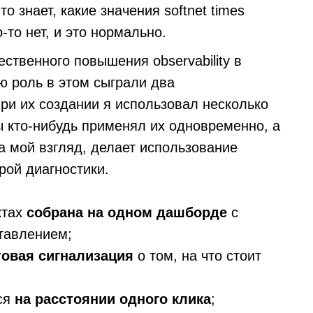
о знает, какие значения softnet times
-то нет, и это нормально.
ственного повышения observability в
ю роль в этом сыграли два
и их создании я использовал несколько
ы кто-нибудь применял их одновременно, а
а мой взгляд, делает использование
ой диагностики.
ктах
собрана на одном дашборде
с
тавлением;
товая сигнализация
о том, на что стоит
ся
на расстоянии одного клика
;