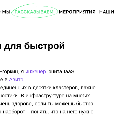
О МЫ
РАССКАЗЫВАЕМ
МЕРОПРИЯТИЯ
НАШИ 
 для быстрой
Егоркин, я
инженер
юнита IaaS
re в
Авито
.
ъединенных в десятки кластеров, важно
ностики. В инфраструктуре на многих
 очень здорово, если ты можешь быстро
 наоборот – понять, что на него нужно