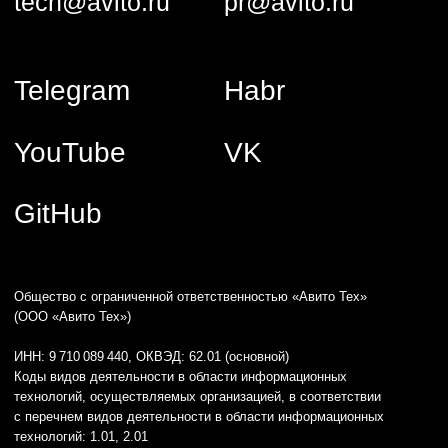
обновляет, модифицирует и исправляет программы для ЭВМ
и базы данных, а также предоставляет свои продуктовые
решения и услуги по их сопровождению клиентам.
Сведения о программном обеспечении, включенном в РПО
Минцифры и способах предоставления прав
их использования:
1) Название: Программа для ЭВМ «hrmka» версия 1.0.
Реестровая запись № 25 407 от 12.12.2024, сайт:
https://hrmka.ru/
2) Название: Программное обеспечение «Аналитическая
платформа Trisigma». Реестровая запись № 27 762
от 06.05.2025, сайт:
https://trisigma.io/
Языки программирования логики программы для ЭВМ, сайта
и базы данных: Golang, Python, Kubernetes, Kafka, MongoDB,
PHP, Docker, Swift, Kotlin, PostgresQL, Redis, Clickhouse,
SphinxSearch, JavaScript, Trino, Flink.
© ООО «Авито Тех» 2026
Политика конфиденциальности
Условия труда