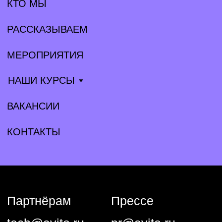
Партнёрам
Прессе
tech@avito.ru
pr@avito.ru
Telegram
Habr
YouTube
VK
GitHub
Общество с ограниченной ответственностью «Авито Тех»
(ООО «Авито Тех»)
ИНН: 9 710 089 440, ОКВЭД: 62.01 (основной)
Коды видов деятельности в области информационных
технологий, осуществляемых организацией, в соответствии
с перечнем видов деятельности в области информационных
технологий: 1.01, 2.01
Адрес: 125 196, г. Москва, вн. тер. г. Муниципальный округ
Тверской, ул Лесная, д. 7, этаж 5, ком. 1−39
Компания ООО «Авито Тех» проектирует, разрабатывает,