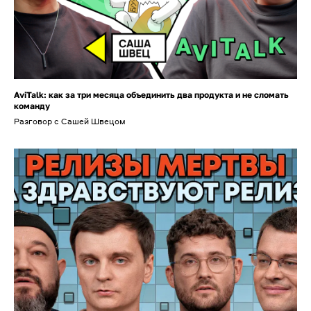
AviTalk: как за три месяца объединить два продукта и не сломать
команду
Разговор с Сашей Швецом