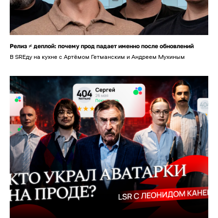
Релиз ≠ деплой: почему прод падает именно после обновлений
В SREду на кухне с Артёмом Гетманским и Андреем Мухиным