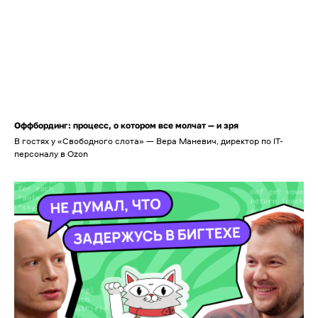
Оффбординг: процесс, о котором все молчат — и зря
В гостях у «Свободного слота» — Вера Маневич, директор по IT-
персоналу в Ozon