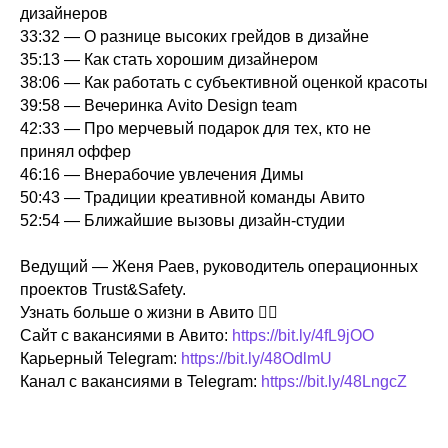
дизайнеров
33:32 ― О разнице высоких грейдов в дизайне
35:13 ― Как стать хорошим дизайнером
38:06 ― Как работать с субъективной оценкой красоты
39:58 ― Вечеринка Avito Design team
42:33 ― Про мерчевый подарок для тех, кто не
принял оффер
46:16 ― Внерабочие увлечения Димы
КТО МЫ
50:43 ― Традиции креативной команды Авито
52:54 ― Ближайшие вызовы дизайн-студии
РАССКАЗЫВАЕМ
МЕРОПРИЯТИЯ
Ведущий — Женя Раев, руководитель операционных
проектов Trust&Safety.
НАШИ КУРСЫ
Узнать больше о жизни в Авито 👇🏻
Сайт с вакансиями в Авито:
https://bit.ly/4fL9jOO
ВАКАНСИИ
Карьерный Telegram:
https://bit.ly/48OdlmU
КОНТАКТЫ
Канал с вакансиями в Telegram:
https://bit.ly/48LngcZ