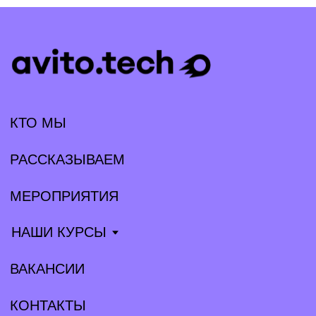
Партнёрам
Прессе
tech@avito.ru
pr@avito.ru
Telegram
Habr
YouTube
VK
GitHub
Общество с ограниченной ответственностью «Авито Тех»
(ООО «Авито Тех»)
ИНН: 9 710 089 440, ОКВЭД: 62.01 (основной)
Коды видов деятельности в области информационных
технологий, осуществляемых организацией, в соответствии
с перечнем видов деятельности в области информационных
технологий: 1.01, 2.01
Адрес: 125 196, г. Москва, вн. тер. г. Муниципальный округ
Тверской, ул Лесная, д. 7, этаж 5, ком. 1−39
Компания ООО «Авито Тех» проектирует, разрабатывает,