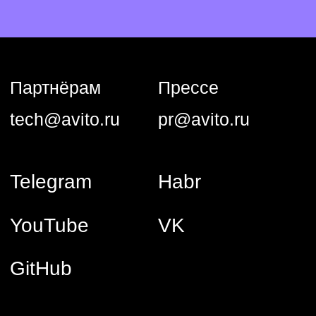
обновляет, модифицирует и исправляет программы для ЭВМ
и базы данных, а также предоставляет свои продуктовые
решения и услуги по их сопровождению клиентам.
Сведения о программном обеспечении, включенном в РПО
Минцифры и способах предоставления прав
их использования:
1) Название: Программа для ЭВМ «hrmka» версия 1.0.
Реестровая запись № 25 407 от 12.12.2024, сайт:
https://hrmka.ru/
2) Название: Программное обеспечение «Аналитическая
платформа Trisigma». Реестровая запись № 27 762
от 06.05.2025, сайт:
https://trisigma.io/
Языки программирования логики программы для ЭВМ, сайта
и базы данных: Golang, Python, Kubernetes, Kafka, MongoDB,
PHP, Docker, Swift, Kotlin, PostgresQL, Redis, Clickhouse,
SphinxSearch, JavaScript, Trino, Flink.
© ООО «Авито Тех» 2026
Политика конфиденциальности
Условия труда