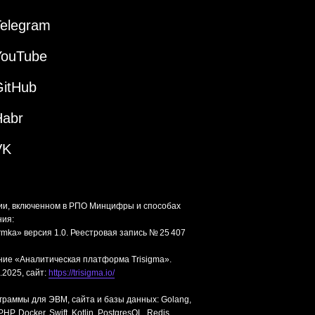
Telegram
YouTube
GitHub
Habr
VK
ии, включенном в РПО Минцифры и способах
ния:
mka» версия 1.0. Реестровая запись № 25 407
ние «Аналитическая платформа Trisigma».
.2025, сайт:
https://trisigma.io/
граммы для ЭВМ, сайта и базы данных: Golang,
P, Docker, Swift, Kotlin, PostgresQL, Redis,