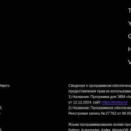
«Авито
Сведения о программном обеспечен
предоставления прав их использова
1) Название: Программа для ЭВМ «hr
от 12.12.2024, сайт:
https://hrmka.ru/
й,
2) Название: Программное обеспече
в
Реестровая запись № 27 762 от 06.05
Языки программирования логики про
й,
Python, Kubernetes, Kafka, MongoDB, PH