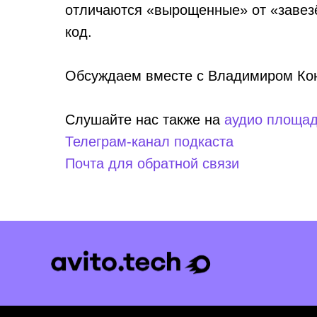
отличаются «вырощенные» от «завезё
код.
Обсуждаем вместе с Владимиром Ко
Слушайте нас также на
аудио площад
Телеграм-канал подкаста
Почта для обратной связи