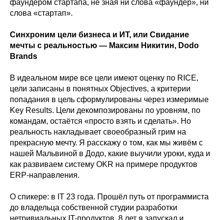
фаундером стартапа, не зная ни слова «фаундер», ни
слова «стартап».
Синхроним цели бизнеса и ИТ, или Свидание
мечты с реальностью — Максим Никитин, Dodo
Brands
В идеальном мире все цели имеют оценку по RICE,
цели записаны в понятных Objectives, а критерии
попадания в цель сформулированы через измеримые
Key Results. Цели декомпозированы по уровням, по
командам, остаётся «просто взять и сделать». Но
реальность накладывает своеобразный грим на
прекрасную мечту. Я расскажу о том, как мы живём с
нашей Мальвиной в Додо, какие выучили уроки, куда и
как развиваем систему OKR на примере продуктов
ERP-направления.
О спикере: в IT 23 года. Прошёл путь от программиста
до владельца собственной студии разработки
нетривиальных IT-продуктов. 8 лет я запускал и