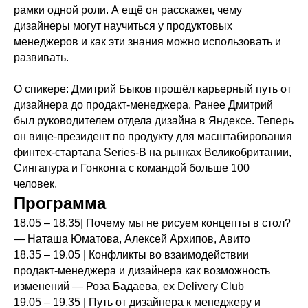
рамки одной роли. А ещё он расскажет, чему
дизайнеры могут научиться у продуктовых
менеджеров и как эти знания можно использовать и
развивать.
КТО МЫ
РАССКАЗЫВАЕМ
О спикере: Дмитрий Быков прошёл карьерный путь от
дизайнера до продакт-менеджера. Ранее Дмитрий
МЕРОПРИЯТИЯ
был руководителем отдела дизайна в Яндексе. Теперь
НАШИ КУРСЫ
он вице-президент по продукту для масштабирования
финтех-стартапа Series-B на рынках Великобритании,
ВАКАНСИИ
Сингапура и Гонконга с командой больше 100
человек.
КОНТАКТЫ
Программа
18.05 – 18.35| Почему мы не рисуем концепты в стол?
— Наташа Юматова, Алексей Архипов, Авито
Партнёрам
Прессе
18.35 – 19.05 | Конфликты во взаимодействии
продакт-менеджера и дизайнера как возможность
tech@avito.ru
pr@avito.ru
изменений — Роза Бадаева, ex Delivery Club
19.05 – 19.35 | Путь от дизайнера к менеджеру и