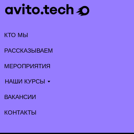
Минцифры и способах предоставления прав
их использования:
1) Название: Программа для ЭВМ «hrmka» версия 1.0.
Реестровая запись № 25 407 от 12.12.2024, сайт:
https://hrmka.ru/
2) Название: Программное обеспечение «Аналитическая
платформа Trisigma». Реестровая запись № 27 762
от 06.05.2025, сайт:
https://trisigma.io/
Языки программирования логики программы для ЭВМ, сайта
и базы данных: Golang, Python, Kubernetes, Kafka, MongoDB,
PHP, Docker, Swift, Kotlin, PostgresQL, Redis, Clickhouse,
SphinxSearch, JavaScript, Trino, Flink.
© ООО «Авито Тех» 2026
Политика конфиденциальности
Условия труда