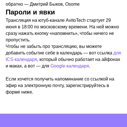
Telegram
Habr
обратно — Дмитрий Быков, Osome
Пароли и явки
YouTube
VK
Трансляция на ютуб-канале AvitoTech стартует 29
июня в 18:00 по московскому времени. На ней можно
GitHub
сразу нажать кнопку «напомнить», чтобы ничего не
пропустить.
Чтобы не забыть про трансляцию, вы можете
Общество с ограниченной ответственностью «Авито Тех»
(ООО «Авито Тех»)
добавить событие себе в календарь — вот ссылка
для
ИНН: 9 710 089 440, ОКВЭД: 62.01 (основной)
ICS-календаря
, который обычно работает на айфонах
Коды видов деятельности в области информационных
и маках, а вот — для
Google-календаря
.
технологий, осуществляемых организацией, в соответствии
с перечнем видов деятельности в области информационных
технологий: 1.01, 2.01
Если хочется получить напоминание со ссылкой на
Адрес: 125 196, г. Москва, вн. тер. г. Муниципальный округ
эфир на электронную почту, зарегистрируйтесь в
Тверской, ул Лесная, д. 7, этаж 5, ком. 1−39
форме ниже.
Компания ООО «Авито Тех» проектирует, разрабатывает,
обновляет, модифицирует и исправляет программы для ЭВМ
и базы данных, а также предоставляет свои продуктовые
решения и услуги по их сопровождению клиентам.
Сведения о программном обеспечении, включенном в РПО