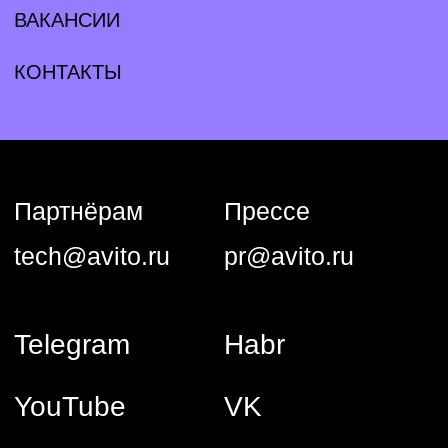
YouTube
VK
GitHub
Общество с ограниченной ответственностью «Авито Тех»
(ООО «Авито Тех»)
ИНН: 9 710 089 440, ОКВЭД: 62.01 (основной)
Коды видов деятельности в области информационных
технологий, осуществляемых организацией, в соответствии
с перечнем видов деятельности в области информационных
технологий: 1.01, 2.01
Адрес: 125 196, г. Москва, вн. тер. г. Муниципальный округ
Тверской, ул Лесная, д. 7, этаж 5, ком. 1−39
Компания ООО «Авито Тех» проектирует, разрабатывает,
обновляет, модифицирует и исправляет программы для ЭВМ
и базы данных, а также предоставляет свои продуктовые
решения и услуги по их сопровождению клиентам.
Сведения о программном обеспечении, включенном в РПО
Минцифры и способах предоставления прав
их использования: