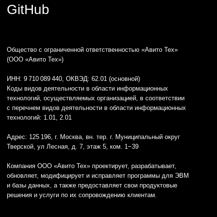
1) Название: Программа для ЭВМ «hrmka» версия 1.0.
Реестровая запись № 25 407 от 12.12.2024, сайт:
https://hrmka.ru/
2) Название: Программное обеспечение «Аналитическая
платформа Trisigma». Реестровая запись № 27 762
от 06.05.2025, сайт:
https://trisigma.io/
Языки программирования логики программы для ЭВМ, сайта
и базы данных: Golang, Python, Kubernetes, Kafka, MongoDB,
PHP, Docker, Swift, Kotlin, PostgresQL, Redis, Clickhouse,
SphinxSearch, JavaScript, Trino, Flink.
© ООО «Авито Тех» 2026
Политика конфиденциальности
Условия труда