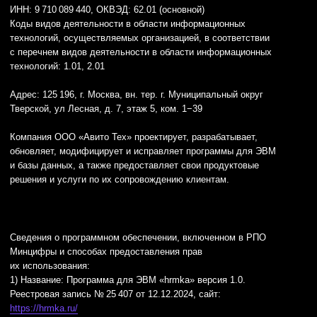
и базы данных: Golang, Python, Kubernetes, Kafka, MongoDB,
PHP, Docker, Swift, Kotlin, PostgresQL, Redis, Clickhouse,
SphinxSearch, JavaScript, Trino, Flink.
© ООО «Авито Тех» 2026
Политика конфиденциальности
Условия труда