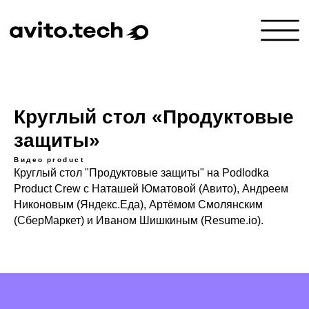
Круглый стол «Продуктовые
защиты»
Видео
product
Круглый стол "Продуктовые защиты" на Podlodka
Product Crew с Наташей Юматовой (Авито), Андреем
Никоновым (Яндекс.Еда), Артёмом Смолянским
(СберМаркет) и Иваном Шишкиным (Resume.io).
КТО МЫ
РАССКАЗЫВАЕМ