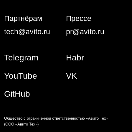
Общество с ограниченной ответственностью «Авито Тех»
(ООО «Авито Тех»)
ИНН: 9 710 089 440, ОКВЭД: 62.01 (основной)
Коды видов деятельности в области информационных
технологий, осуществляемых организацией, в соответствии
с перечнем видов деятельности в области информационных
технологий: 1.01, 2.01
Адрес: 125 196, г. Москва, вн. тер. г. Муниципальный округ
Тверской, ул Лесная, д. 7, этаж 5, ком. 1−39
Компания ООО «Авито Тех» проектирует, разрабатывает,
обновляет, модифицирует и исправляет программы для ЭВМ
и базы данных, а также предоставляет свои продуктовые
решения и услуги по их сопровождению клиентам.
Сведения о программном обеспечении, включенном в РПО
Минцифры и способах предоставления прав
их использования:
1) Название: Программа для ЭВМ «hrmka» версия 1.0.
Реестровая запись № 25 407 от 12.12.2024, сайт:
https://hrmka.ru/
2) Название: Программное обеспечение «Аналитическая
платформа Trisigma». Реестровая запись № 27 762
от 06.05.2025, сайт:
https://trisigma.io/
Языки программирования логики программы для ЭВМ, сайта