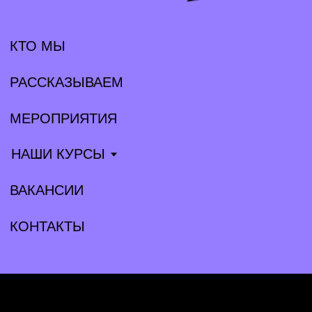
НАШИ КУРСЫ
ВАКАНСИИ
КОНТАКТЫ
Партнёрам
Прессе
tech@avito.ru
pr@avito.ru
Telegram
Habr
YouTube
VK
GitHub
Общество с ограниченной ответственностью «Авито Тех»