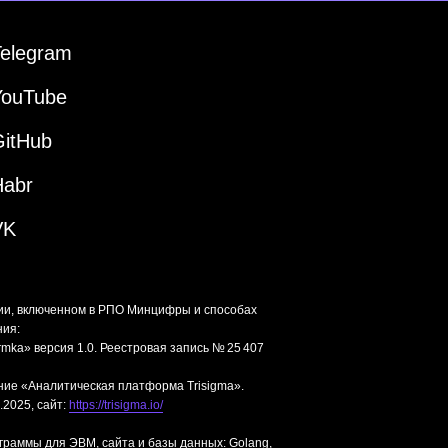
Telegram
YouTube
GitHub
Habr
VK
ии, включенном в РПО Минцифры и способах
ния:
mka» версия 1.0. Реестровая запись № 25 407
ние «Аналитическая платформа Trisigma».
.2025, сайт:
https://trisigma.io/
граммы для ЭВМ, сайта и базы данных: Golang,